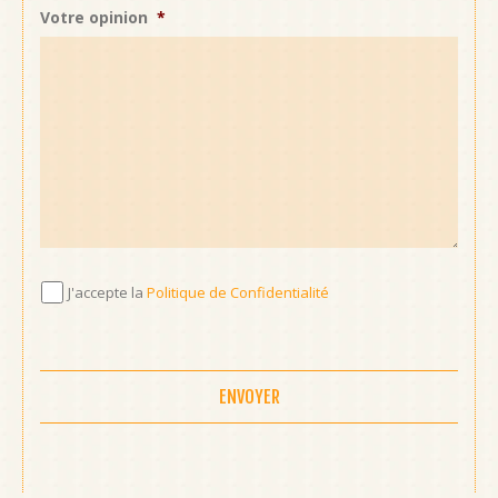
Votre opinion
*
J'accepte
J'accepte la
Politique de Confidentialité
la
Politique
de
Confidentialité
*