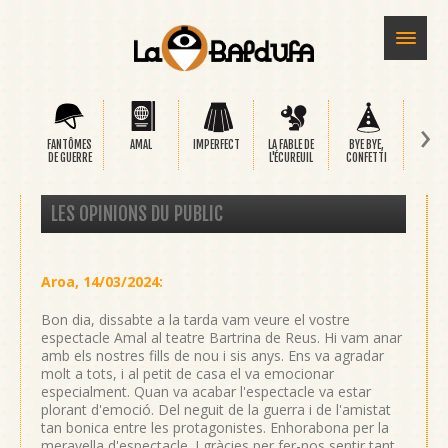
›
FANTÔMES
AMAL
IMPERFECT
LA FABLE DE
BYE BYE,
SAFA
DE GUERRE
L'ÉCUREUIL
CONFETTI
LES OPINIONS DU PUBLIC
Aroa
,
14/03/2024
:
Bon dia, dissabte a la tarda vam veure el vostre
espectacle Amal al teatre Bartrina de Reus. Hi vam anar
amb els nostres fills de nou i sis anys. Ens va agradar
molt a tots, i al petit de casa el va emocionar
especialment. Quan va acabar l'espectacle va estar
plorant d'emoció. Del neguit de la guerra i de l'amistat
tan bonica entre les protagonistes. Enhorabona per la
meravella d'espectacle. I gràcies per fer-nos sentir tant.