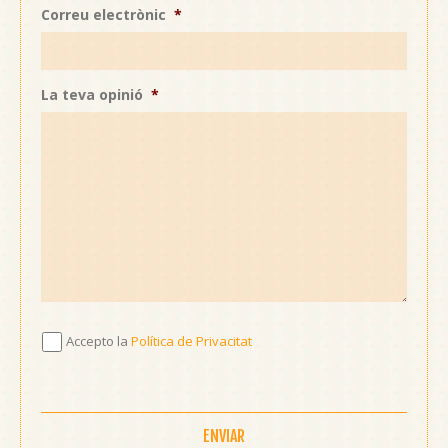
Correu electrònic
*
La teva opinió
*
Accepto
Accepto la
Política de Privacitat
la
Política
de
Privacitat
*