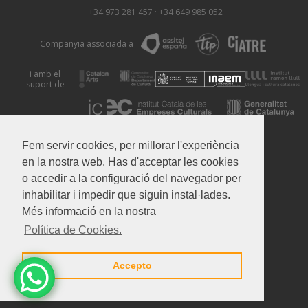
+34 973 281 457
·
+34 649 985 052
Companyia associada a
i amb el
suport de
Avís Legal
Política de Privacitat
Política de Cookies
Fem servir cookies, per millorar l'experiència
en la nostra web. Has d'acceptar les cookies
o accedir a la configuració del navegador per
inhabilitar i impedir que siguin instal·lades.
Més informació en la nostra
Política de Cookies.
Accepto