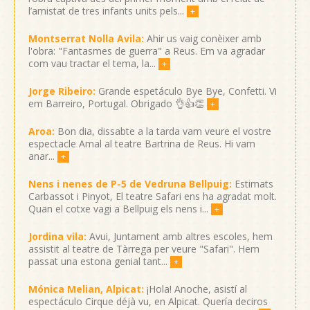
l’amistat de tres infants units pels...
+
Montserrat Nolla Avila:
Ahir us vaig conèixer amb
l'obra: "Fantasmes de guerra" a Reus. Em va agradar
com vau tractar el tema, la...
+
Jorge Ribeiro:
Grande espetáculo Bye Bye, Confetti. Vi
em Barreiro, Portugal. Obrigado 👌👍👏
+
Aroa:
Bon dia, dissabte a la tarda vam veure el vostre
espectacle Amal al teatre Bartrina de Reus. Hi vam
anar...
+
Nens i nenes de P-5 de Vedruna Bellpuig:
Estimats
Carbassot i Pinyot, El teatre Safari ens ha agradat molt.
Quan el cotxe vagi a Bellpuig els nens i...
+
Jordina vila:
Avui, Juntament amb altres escoles, hem
assistit al teatre de Tàrrega per veure "Safari". Hem
passat una estona genial tant...
+
Mónica Melian, Alpicat:
¡Hola! Anoche, asistí al
espectáculo Cirque déjà vu, en Alpicat. Quería deciros