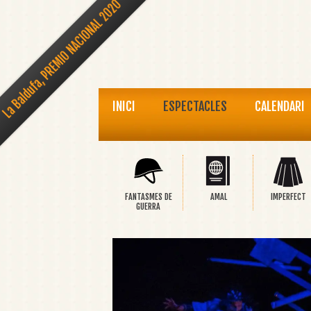
La Baldufa, PREMIO NACIONAL 2020
INICI
ESPECTACLES
CALENDARI
FANTASMES DE
AMAL
IMPERFECT
GUERRA