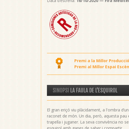
Data d’estrena:
16/10/2020
— Fira Medite
Premi a la Millor Producci
Premi al Millor Espai Escèn
SINOPSI
LA FAULA DE L'ESQUIROL
El gran eriçó viu plàcidament, a l'ombra d’u
raconet de món. Un dia, però, aquesta pau e
trapella i juganer. La seva convivència no se
esquirol amb ganes de saber i compartir.