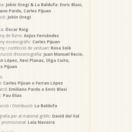
ia:
Jokin Oregi & La Baldufa: Enric Blasi,
iano Pardo, Carles Pijuan
ció:
Jokin Oregi
ca:
Òscar Roig
ny de llums:
Anjos Fernández
ny escenogràfic:
Carles Pijuan
ny i confecció de vestuari:
Rosa Solé
rucció d’escenografia:
Juan Manuel Recio,
an López, Xevi Planas, Olga Cuito,
es Pijuan
s:
ó:
Carles Pijuan o Ferran López
uirol:
Emiliano Pardo o Enric Blasi
c:
Pau Elias
cció i Distribució:
La Baldufa
rafia per al material gràfic:
David del Val
o promocional:
Laia Navarra