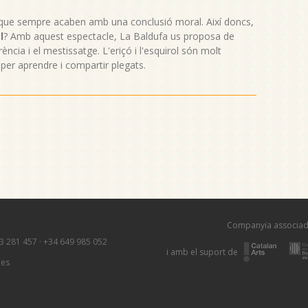
s que sempre acaben amb una conclusió moral. Així doncs,
l
? Amb aquest espectacle, La Baldufa us proposa de
rència i el mestissatge. L'eriçó i l'esquirol són molt
s per aprendre i compartir plegats.
Companyia associad
3 281 457
·
+34 649 985 052
i amb el suport de
ies