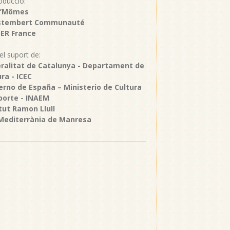
oducció:
i’Mômes
stembert Communauté
ER France
l suport de:
ralitat de Catalunya - Departament de
ra - ICEC
erno de España – Ministerio de Cultura
porte - INAEM
itut Ramon Llull
 Mediterrània de Manresa