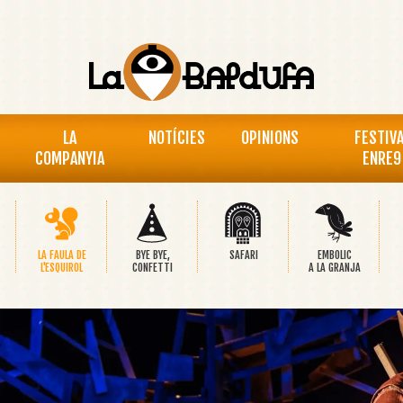
LA
NOTÍCIES
OPINIONS
FESTIV
COMPANYIA
ENRE9
LA FAULA DE
BYE BYE,
SAFARI
EMBOLIC
L'ESQUIROL
CONFETTI
A LA GRANJA