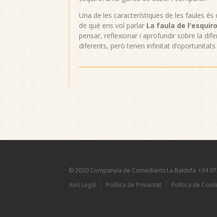
Una de les característiques de les faules é
de què ens vol parlar
La faula de l'esquiro
pensar, reflexionar i aprofundir sobre la dife
diferents, però tenen infinitat d’oportunitat
© 2020 Companyia de Comediants La Baldufa
+34 97
Avís Legal
Política de Privacitat
Política de Cook