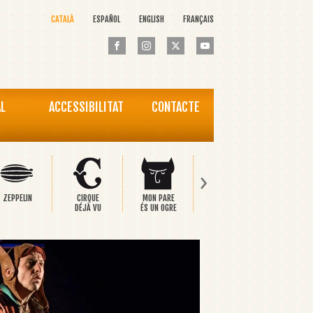
CATALÀ
ESPAÑOL
ENGLISH
FRANÇAIS
AL
ACCESSIBILITAT
CONTACTE
›
ZEPPELIN
CIRQUE
MON PARE
PINOCCHIO
EL PRÍNC
DÉJÀ VU
ÉS UN OGRE
FELIÇ