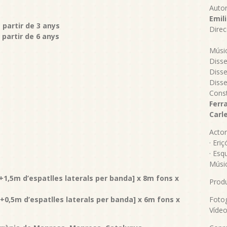
Autor
Emil
 partir de 3 anys
Direc
 partir de 6 anys
Músi
Disse
Disse
Disse
Const
Ferr
Carl
Actor
· Eriç
· Esq
Músi
1,5m d’espatlles laterals per banda] x 8m fons x
Produ
0,5m d’espatlles laterals per banda] x 6m fons x
Fotog
Víde