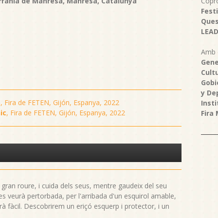
rrània de Manresa, Manresa, Catalunya
Copr
Fest
Que
LEAD
Amb e
Gene
Cultu
Gobi
y De
ó
, Fira de FETEN, Gijón, Espanya, 2022
Inst
ic
, Fira de FETEN, Gijón, Espanya, 2022
Fira
n gran roure, i cuida dels seus, mentre gaudeix del seu
s veurà pertorbada, per l'arribada d'un esquirol amable,
rà fàcil. Descobrirem un eriçó esquerp i protector, i un