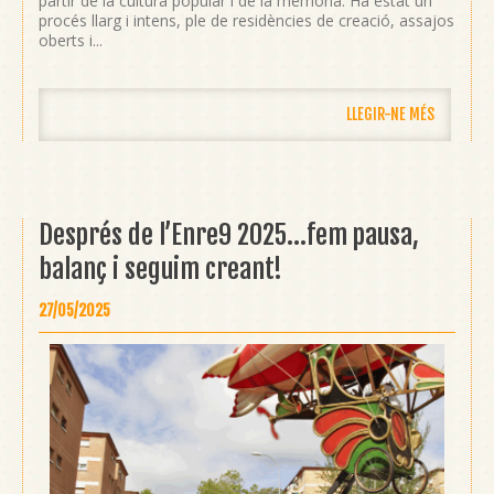
partir de la cultura popular i de la memòria. Ha estat un
procés llarg i intens, ple de residències de creació, assajos
oberts i...
LLEGIR-NE MÉS
Després de l’Enre9 2025...fem pausa,
balanç i seguim creant!
27/05/2025