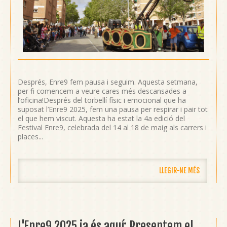
Després, Enre9 fem pausa i seguim. Aquesta setmana,
per fi comencem a veure cares més descansades a
l’oficina!Després del torbellí físic i emocional que ha
suposat l’Enre9 2025, fem una pausa per respirar i pair tot
el que hem viscut. Aquesta ha estat la 4a edició del
Festival Enre9, celebrada del 14 al 18 de maig als carrers i
places...
LLEGIR-NE MÉS
L'Enre9 2025 ja és aquí: Presentem el