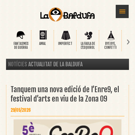
›
FANTASMES
AMAL
IMPERFECT
LA FAULA DE
BYE BYE,
SAFA
DE GUERRA
L'ESQUIROL
CONFETTI
NOTÍCIES
ACTUALITAT DE LA BALDUFA
Tanquem una nova edició de l’Enre9, el
festival d’arts en viu de la Zona 09
29/05/2026