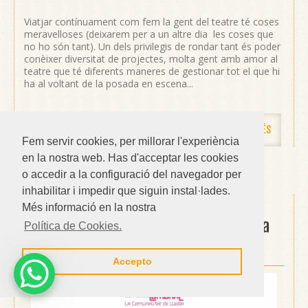
Viatjar contínuament com fem la gent del teatre té coses
meravelloses (deixarem per a un altre dia les coses que
no ho són tant). Un dels privilegis de rondar tant és poder
conèixer diversitat de projectes, molta gent amb amor al
teatre que té diferents maneres de gestionar tot el que hi
ha al voltant de la posada en escena...
LLEGIR-NE MÉS
Fem servir cookies, per millorar l'experiència
en la nostra web. Has d'acceptar les cookies
o accedir a la configuració del navegador per
inhabilitar i impedir que siguin instal·lades.
Tirem endavant La Descomunal, la
Més informació en la nostra
primera comunalitat urbana de Lleida
Política de Cookies.
29/11/2022
Accepto