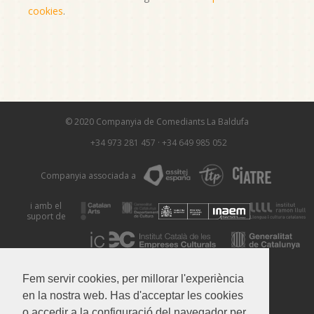
cookies
.
© 2020 Companyia de Comediants La Baldufa
+34 973 281 457
·
+34 649 985 052
Companyia associada a
i amb el
suport de
Avís Legal
Política de Privacitat
Política de Cookies
Fem servir cookies, per millorar l'experiència
en la nostra web. Has d'acceptar les cookies
o accedir a la configuració del navegador per