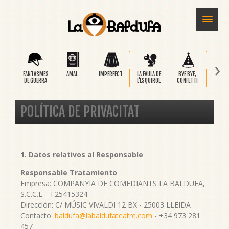
›
FANTASMES
AMAL
IMPERFECT
LA FAULA DE
BYE BYE,
SAFA
DE GUERRA
L'ESQUIROL
CONFETTI
POLÍTICA DE PRIVACITAT
1. Datos relativos al Responsable
Responsable Tratamiento
Empresa: COMPANYIA DE COMEDIANTS LA BALDUFA,
S.C.C.L. - F25415324
Dirección: C/ MÚSIC VIVALDI 12 BX - 25003 LLEIDA
Contacto:
baldufa@labaldufateatre.com
- +34 973 281
457