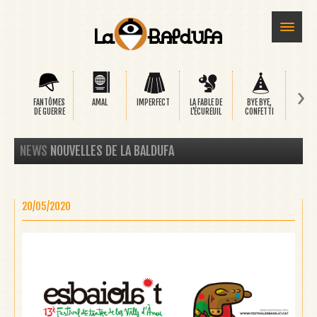
›
FANTÔMES
AMAL
IMPERFECT
LA FABLE DE
BYE BYE,
SAFA
DE GUERRE
L'ÉCUREUIL
CONFETTI
NEWS
NOUVELLES DE LA BALDUFA
20/05/2020