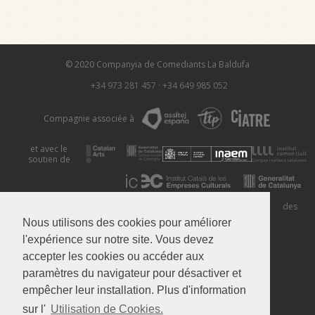
© 2020 Companyia de Comediants La Baldufa
+34 973 281 457
·
+34 649 985 052
Compagnie associée à
et avec le
soutien de
Mentions
Politique de
Utilisation des
Légales
Confidentialité
Cookies
Nous utilisons des cookies pour améliorer
l'expérience sur notre site. Vous devez
accepter les cookies ou accéder aux
paramètres du navigateur pour désactiver et
empêcher leur installation. Plus d'information
sur l'
Utilisation de Cookies.