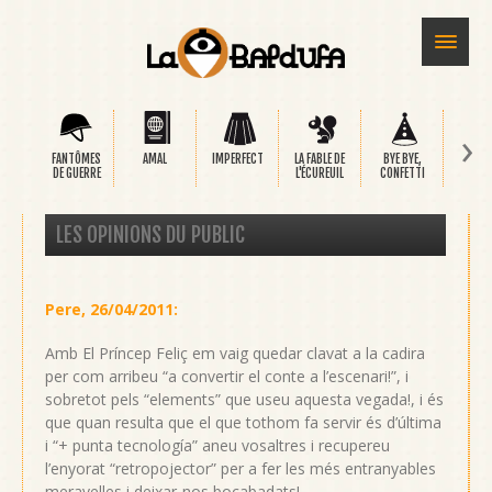
›
FANTÔMES
AMAL
IMPERFECT
LA FABLE DE
BYE BYE,
SAFA
DE GUERRE
L'ÉCUREUIL
CONFETTI
LES OPINIONS DU PUBLIC
Pere
,
26/04/2011
:
Amb El Príncep Feliç em vaig quedar clavat a la cadira
per com arribeu “a convertir el conte a l’escenari!”, i
sobretot pels “elements” que useu aquesta vegada!, i és
que quan resulta que el que tothom fa servir és d’última
i “+ punta tecnología” aneu vosaltres i recupereu
l’enyorat “retropojector” per a fer les més entranyables
meravelles i deixar-nos bocabadats!