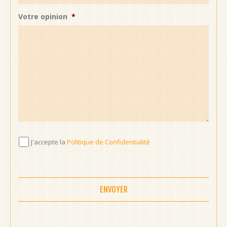
Votre opinion
*
J'accepte
J'accepte la
Politique de Confidentialité
la
Politique
de
Confidentialité
*