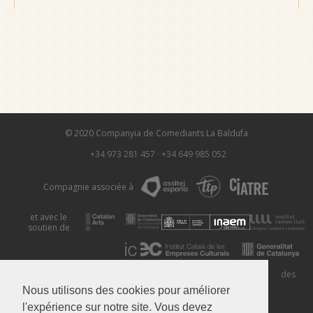
© 2020 Companyia de Comediants La Baldufa
+34 973 281 457
·
+34 649 985 052
Compagnie associée à
et avec le
soutien de
Mentions
Politique de
Utilisation des
Légales
Confidentialité
Cookies
Nous utilisons des cookies pour améliorer
l'expérience sur notre site. Vous devez