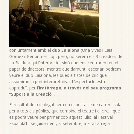
conjuntament amb el
duo Laiaiona
(Ona Vives i Laia
Gómez). Per primer cop, però, no serem els 3 creadors de
La Baldufa qui l’interpretin, sinó que ens centrarem en el
paper de directors, mentre que damunt l’escenari podrem
veure el duo Laiaiona, les dues artistes de circ que
assumiran la part interpretativa. L’espectacle està
coproduït per
Firatàrrega, a través del seu programa
“Suport a la Creació”.
El resultat de tot plegat serà un espectacle de carrer i sala
per a tots els públics, que combina el teatre i el circ, i que
es podrà veure per primer cop aquest juliol al Festival
Esbaiola’t i seguidament, al setembre, a FiraTàrrega.