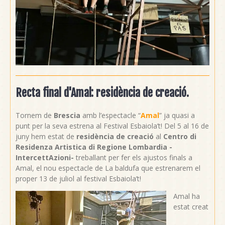
Recta final d'Amal: residència de creació.
Tornem de
Brescia
amb l’espectacle “
Amal
” ja quasi a
punt per la seva estrena al Festival Esbaiola’t! Del 5 al 16 de
juny hem estat de
residència de creació
al
Centro di
Residenza Artistica di Regione Lombardia -
IntercettAzioni-
treballant per fer els ajustos finals a
Amal, el nou espectacle de La baldufa que estrenarem el
proper 13 de juliol al festival Esbaiola’t!
Amal ha
estat creat