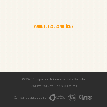
VEURE TOTES LES NOTÍCIES
© 2020 Companyia de Comediants La Baldufa
+34 973 281 457
·
+34 649 985 052
Companyia associada a