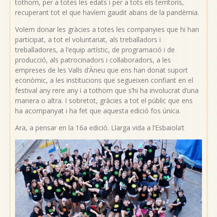
tothom, per a totes les edats i per a tots els territoris,
recuperant tot el que havíem gaudit abans de la pandèmia.
Volem donar les gràcies a totes les companyies que hi han
participat, a tot el voluntariat, als treballadors i
treballadores, a l’equip artístic, de programació i de
producció, als patrocinadors i col·laboradors, a les
empreses de les Valls d’Àneu que ens han donat suport
econòmic, a les institucions que segueixen confiant en el
festival any rere any i a tothom que s’hi ha involucrat d’una
manera o altra. I sobretot, gràcies a tot el públic que ens
ha acompanyat i ha fet que aquesta edició fos única.
Ara, a pensar en la 16a edició. Llarga vida a l’Esbaiola’t