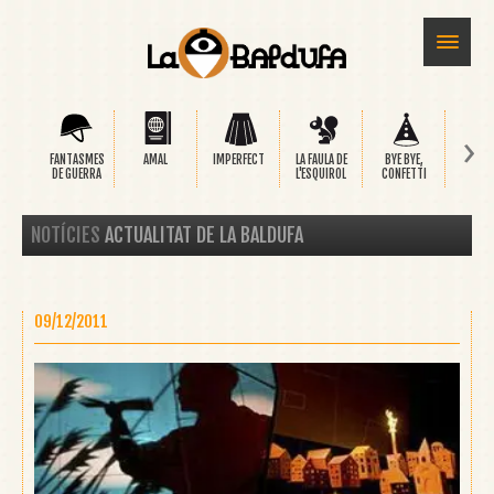
›
FANTASMES
AMAL
IMPERFECT
LA FAULA DE
BYE BYE,
SAFA
DE GUERRA
L'ESQUIROL
CONFETTI
NOTÍCIES
ACTUALITAT DE LA BALDUFA
09/12/2011