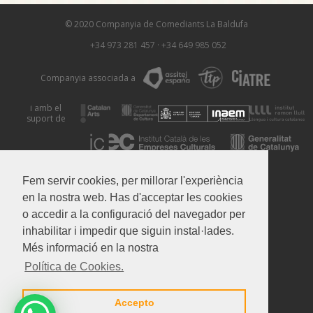
© 2020 Companyia de Comediants La Baldufa
+34 973 281 457
·
+34 649 985 052
Companyia associada a
i amb el
suport de
Avís Legal
Política de Privacitat
Política de Cookies
Fem servir cookies, per millorar l'experiència
en la nostra web. Has d'acceptar les cookies
o accedir a la configuració del navegador per
inhabilitar i impedir que siguin instal·lades.
Més informació en la nostra
Política de Cookies.
Accepto