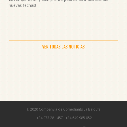
nuevas fechas!
VER TODAS LAS NOTICIAS
© 2020 Companyia de Comediants La Baldufa
+34 973 281 457
·
+34 649 985 052