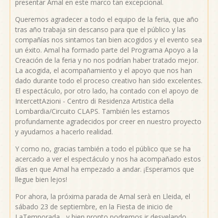
presentar Amal en este marco tan excepcional.
Queremos agradecer a todo el equipo de la feria, que año
tras año trabaja sin descanso para que el público y las
compañías nos sintamos tan bien acogidos y el evento sea
un éxito. Amal ha formado parte del Programa Apoyo a la
Creación de la feria y no nos podrían haber tratado mejor.
La acogida, el acompañamiento y el apoyo que nos han
dado durante todo el proceso creativo han sido excelentes.
El espectáculo, por otro lado, ha contado con el apoyo de
IntercettAzioni - Centro di Residenza Artistica della
Lombardia/Circuito CLAPS. También les estamos
profundamente agradecidos por creer en nuestro proyecto
y ayudarnos a hacerlo realidad.
Y como no, gracias también a todo el público que se ha
acercado a ver el espectáculo y nos ha acompañado estos
días en que Amal ha empezado a andar. ¡Esperamos que
llegue bien lejos!
Por ahora, la próxima parada de Amal serà en Lleida, el
sábado 23 de septiembre, en la Fiesta de inicio de
LaTemporada... y bien pronto podremos ir desvelando