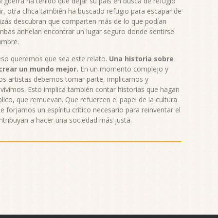
a guerra ha tenido que dejar su país en busca de refugio
, otra chica también ha buscado refugio para escapar de
uizás descubran que comparten más de lo que podían
 ambas anhelan encontrar un lugar seguro donde sentirse
dumbre.
so queremos que sea este relato.
Una historia sobre
e crear un mundo mejor.
En un momento complejo y
os artistas debemos tomar parte, implicarnos y
ivimos. Esto implica también contar historias que hagan
blico, que remuevan. Que refuercen el papel de la cultura
 forjamos un espíritu crítico necesario para reinventar el
ribuyan a hacer una sociedad más justa.