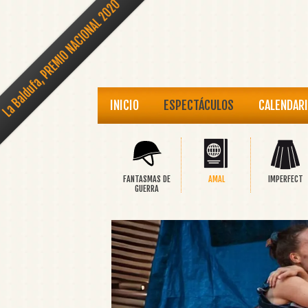
La Baldufa, PREMIO NACIONAL 2020
INICIO
ESPECTÁCULOS
CALENDAR
FANTASMAS DE
AMAL
IMPERFECT
GUERRA