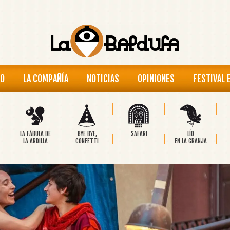
IO
LA COMPAÑÍA
NOTICIAS
OPINIONES
FESTIVAL 
LA FÁBULA DE
BYE BYE,
SAFARI
LÍO
LA ARDILLA
CONFETTI
EN LA GRANJA