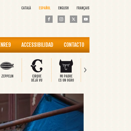
CATALÀ
ESPAÑOL
ENGLISH
FRANÇAIS
ENRE9
ACCESSIBILIDAD
CONTACTO
›
ZEPPELIN
CIRQUE
MI PADRE
PINOCCHIO
EL PRÍNCI
DÉJÀ VU
ES UN OGRO
FELIZ