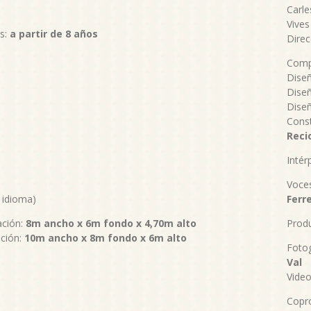
Carle
Vives
s:
a partir de 8 años
Direc
Comp
Diseñ
Dise
Diseñ
Const
Reci
Intér
Voces
 idioma)
Ferr
ación:
8m ancho x 6m fondo x 4,70m alto
Produ
ación:
10m ancho x 8m fondo x 6m alto
Fotog
Val
Vide
Copr