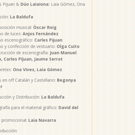
s Pijuan &
Dúo Laiaiona:
Laia Gómez, Ona
ción:
La Baldufa
osición musical:
Òscar Roig
o de luces:
Anjos Fernández
ño escenográfico:
Carles Pijuan
o y confección de vestuario:
Olga Cuito
rucción de escenografía:
Juan Manuel
o, Carles Pijuan, Jaume Serrat
pretes:
Ona Vives, Laia Gómez
 en off Catalán y Castellano:
Begonya
er
cción y Distribución:
La Baldufa
rafía para el material gráfico:
David del
o promocional:
Laia Navarra
oducción: