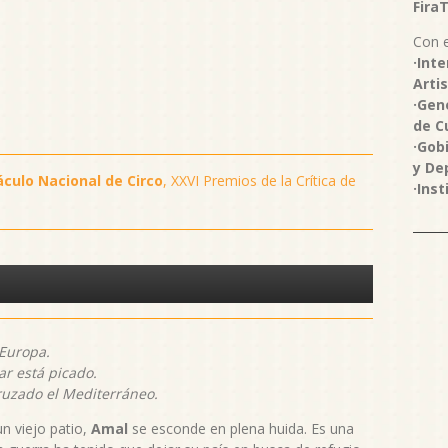
Fira
Con e
·Int
Arti
·Gen
de C
·Gob
y De
culo Nacional de Circo
, XXVI Premios de la Crítica de
·Ins
 Europa.
ar está picado.
ruzado el Mediterráneo.
un viejo patio,
Amal
se esconde en plena huida. Es una