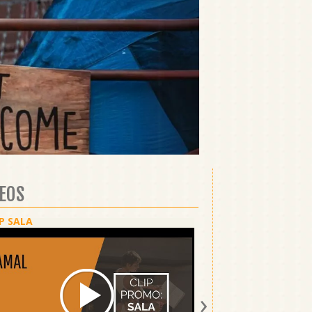
DEOS
P SALA
CLIP CALLE
›