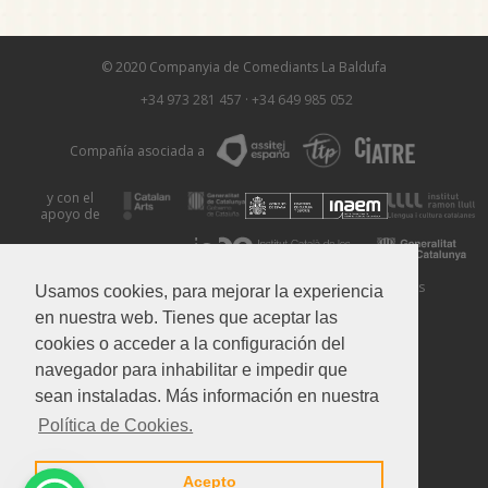
© 2020 Companyia de Comediants La Baldufa
+34 973 281 457
·
+34 649 985 052
Compañía asociada a
y con el
apoyo de
Aviso Legal
Política de Privacidad
Política de Cookies
Usamos cookies, para mejorar la experiencia
en nuestra web. Tienes que aceptar las
cookies o acceder a la configuración del
navegador para inhabilitar e impedir que
sean instaladas. Más información en nuestra
Política de Cookies.
Acepto