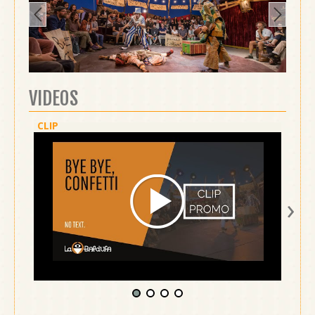
VIDEOS
CLIP
ESPE
›