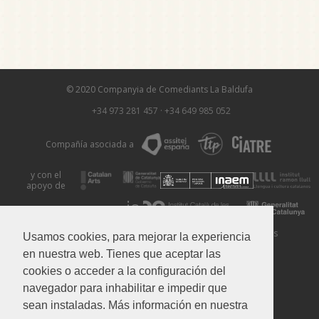
© 2020 Companyia de Comediants La Baldufa
+34 973 281 457
·
+34 649 985 052
Compañía asociada a
y con el
apoyo de
Aviso Legal
Política de Privacidad
Política de Cookies
Usamos cookies, para mejorar la experiencia
en nuestra web. Tienes que aceptar las
cookies o acceder a la configuración del
navegador para inhabilitar e impedir que
sean instaladas. Más información en nuestra