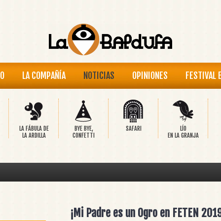
IO
LA COMPAÑÍA
NOTICIAS
OPINIONES
FESTIVAL 
LA FÁBULA DE
BYE BYE,
SAFARI
LÍO
LA ARDILLA
CONFETTI
EN LA GRANJA
¡Mi Padre es un Ogro en FETEN 201