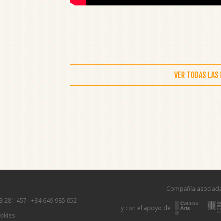
VER TODAS LAS
Compañía asociada
3 281 457
·
+34 649 985 052
y con el apoyo de
ookies