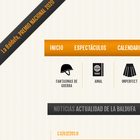
La Baldufa, PREMIO NACIONAL 2020
INICIO
ESPECTÁCULOS
CALENDAR
FANTASMAS DE
AMAL
IMPERFECT
GUERRA
NOTICIAS
ACTUALIDAD DE LA BALDUFA
13/02/2019