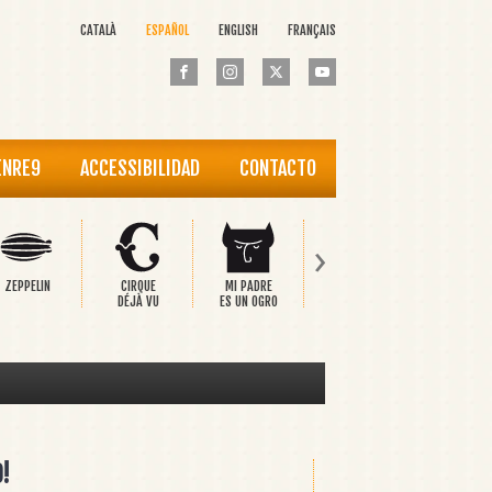
CATALÀ
ESPAÑOL
ENGLISH
FRANÇAIS
ENRE9
ACCESSIBILIDAD
CONTACTO
›
ZEPPELIN
CIRQUE
MI PADRE
PINOCCHIO
EL PRÍNCI
DÉJÀ VU
ES UN OGRO
FELIZ
9!