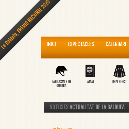
La Baldufa, PREMIO NACIONAL 2020
INICI
ESPECTACLES
CALENDARI
FANTASMES DE
AMAL
IMPERFECT
GUERRA
NOTÍCIES
ACTUALITAT DE LA BALDUFA