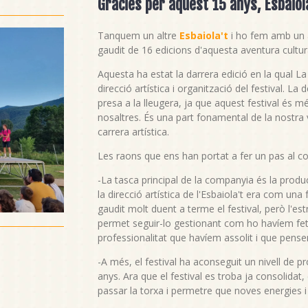
Gràcies per aquest 15 anys, Esbaiola
Tanquem un altre
Esbaiola't
i ho fem amb un a
gaudit de 16 edicions d'aquesta aventura cultur
Aquesta ha estat la darrera edició en la qual L
direcció artística i organització del festival. La
presa a la lleugera, ja que aquest festival és
nosaltres. És una part fonamental de la nostra v
carrera artística.
Les raons que ens han portat a fer un pas al co
-La tasca principal de la companyia és la produ
la direcció artística de l'Esbaiola't era com un
gaudit molt duent a terme el festival, però l'e
permet seguir-lo gestionant com ho havíem fet fi
professionalitat que havíem assolit i que pense
-A més, el festival ha aconseguit un nivell de pr
anys. Ara que el festival es troba ja consolid
passar la torxa i permetre que noves energies i 