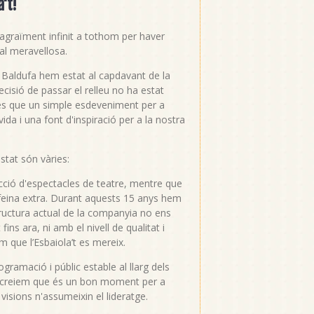
't!
graïment infinit a tothom per haver
al meravellosa.
a Baldufa hem estat al capdavant de la
 decisió de passar el relleu no ha estat
 més que un simple esdeveniment per a
ida i una font d'inspiració per a la nostra
stat són vàries:
cció d'espectacles de teatre, mentre que
a feina extra. Durant aquests 15 anys hem
structura actual de la companyia no ens
ns ara, ni amb el nivell de qualitat i
m que l’Esbaiola’t es mereix.
ogramació i públic estable al llarg dels
at, creiem que és un bon moment per a
visions n'assumeixin el lideratge.