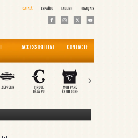
CATALÀ
ESPAÑOL
ENGLISH
FRANÇAIS
AL
ACCESSIBILITAT
CONTACTE
›
ZEPPELIN
CIRQUE
MON PARE
PINOCCHIO
EL PRÍNC
DÉJÀ VU
ÉS UN OGRE
FELIÇ