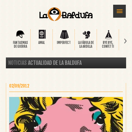
›
FANTASMAS
AMAL
IMPERFECT
LA FÁBULA DE
BYE BYE,
SAFA
DE GUERRA
LA ARDILLA
CONFETTI
NOTICIAS
ACTUALIDAD DE LA BALDUFA
02/09/2012