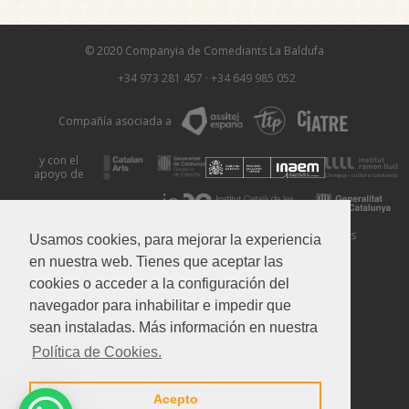
© 2020 Companyia de Comediants La Baldufa
+34 973 281 457
·
+34 649 985 052
Compañía asociada a
y con el
apoyo de
Aviso Legal
Política de Privacidad
Política de Cookies
Usamos cookies, para mejorar la experiencia
en nuestra web. Tienes que aceptar las
cookies o acceder a la configuración del
navegador para inhabilitar e impedir que
sean instaladas. Más información en nuestra
Política de Cookies.
Acepto