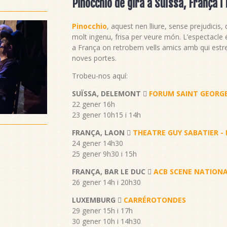
Pinocchio de gira a Suïssa, França 
Pinocchio
, aquest nen lliure, sense prejudicis
molt ingenu, frisa per veure món. L’espectacle 
a França on retrobem vells amics amb qui estr
noves portes.
Trobeu-nos aquí:
SUÏSSA, DELEMONT 
FORUM SAINT GEORG
22 gener 16h
23 gener 10h15 i 14h
FRANÇA, LAON 
THEATRE GUY SABATIER - 
24 gener 14h30
25 gener 9h30 i 15h
FRANÇA, BAR LE DUC 
ACB SCENE NATIONA
26 gener 14h i 20h30
LUXEMBURG 
CARRÉROTONDES
29 gener 15h i 17h
30 gener 10h i 14h30