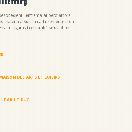
i Luxemburg
, desobedient i entremaliat però alhora
és estrena a Suïssa i a Luxemburg i torna
enyem lligams i on també se’ns obren
ES
MAISON DES ARTS ET LOISIRS
L BAR-LE-DUC