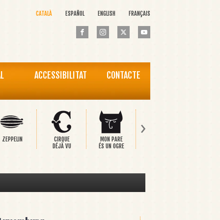
CATALÀ
ESPAÑOL
ENGLISH
FRANÇAIS
AL
ACCESSIBILITAT
CONTACTE
›
ZEPPELIN
CIRQUE
MON PARE
PINOCCHIO
EL PRÍNC
DÉJÀ VU
ÉS UN OGRE
FELIÇ