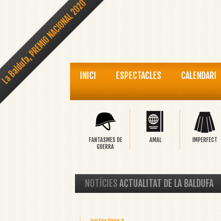
La Baldufa, PREMIO NACIONAL 2020
INICI
ESPECTACLES
CALENDARI
FANTASMES DE
AMAL
IMPERFECT
GUERRA
NOTÍCIES
ACTUALITAT DE LA BALDUFA