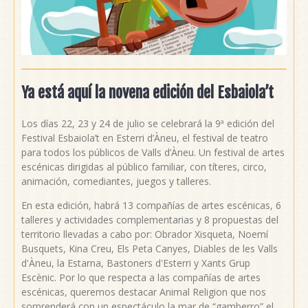
Ya está aquí la novena edición del Esbaiola’t
Los días 22, 23 y 24 de julio se celebrará la 9ª edición del
Festival Esbaiola’t en Esterri d’Àneu, el festival de teatro
para todos los públicos de Valls d’Àneu. Un festival de artes
escénicas dirigidas al público familiar, con títeres, circo,
animación, comediantes, juegos y talleres.
En esta edición, habrá 13 compañías de artes escénicas, 6
talleres y actividades complementarias y 8 propuestas del
territorio llevadas a cabo por: Obrador Xisqueta, Noemí
Busquets, Kina Creu, Els Peta Canyes, Diables de les Valls
d'Àneu, la Estarna, Bastoners d'Esterri y Xants Grup
Escènic. Por lo que respecta a las compañías de artes
escénicas, queremos destacar Animal Religion que nos
sorprenderá con un espectáculo la mar de “gamberro” el