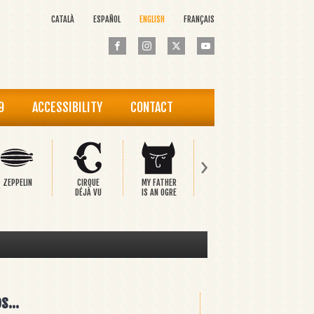
CATALÀ
ESPAÑOL
ENGLISH
FRANÇAIS
9
ACCESSIBILITY
CONTACT
›
ZEPPELIN
CIRQUE
MY FATHER
PINOCCHIO
THE HAP
DÉJÀ VU
IS AN OGRE
PRINCE
s...