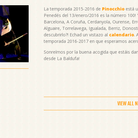
La temporada 2015-2016 de
Pinocchio
está u
Penedés del 13/enero/2016 es la número 100! Y
Barcelona, A Coruña, Cerdanyola, Ourense, Erre
Alguaire, Torrelavega, Igualada, Berriz, Donost
descubrirlo?! Echad un vistazo al
calendario
.
temporada 2016-2017 en que esperamos acerc
Sonreímos por la buena acogida que estáis dan
desde La Baldufa!
VIEW ALL 