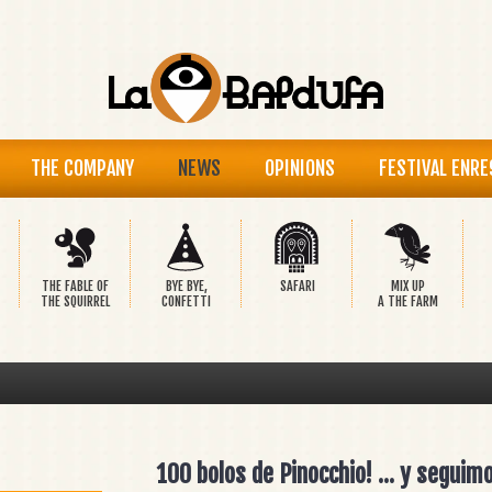
THE COMPANY
NEWS
OPINIONS
FESTIVAL ENRE
THE FABLE OF
BYE BYE,
SAFARI
MIX UP
THE SQUIRREL
CONFETTI
A THE FARM
100 bolos de Pinocchio! ... y seguimo