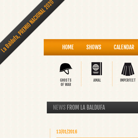
La Baldufa, PREMIO NACIONAL 2020
HOME
SHOWS
CALENDAR
GHOSTS
AMAL
IMPERFECT
OF WAR
NEWS
FROM LA BALDUFA
13/01/2016