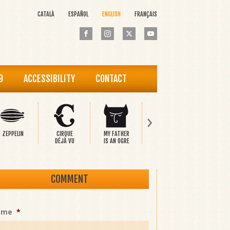
CATALÀ
ESPAÑOL
ENGLISH
FRANÇAIS
9
ACCESSIBILITY
CONTACT
›
ZEPPELIN
CIRQUE
MY FATHER
PINOCCHIO
THE HAP
DÉJÀ VU
IS AN OGRE
PRINCE
COMMENT
ame
*