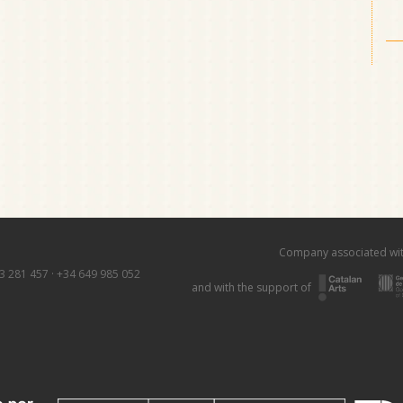
Company associated wi
3 281 457
·
+34 649 985 052
and with the support of