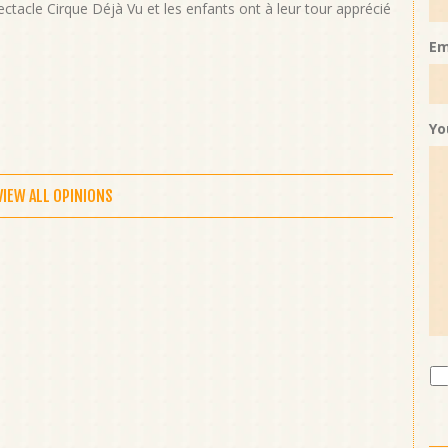
spectacle Cirque Déjà Vu et les enfants ont à leur tour apprécié
Em
Yo
VIEW ALL OPINIONS
I
ac
Pr
Po