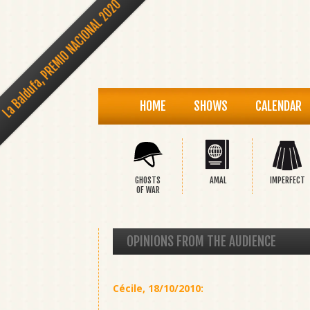
La Baldufa, PREMIO NACIONAL 2020
HOME
SHOWS
CALENDAR
GHOSTS
AMAL
IMPERFECT
OF WAR
OPINIONS FROM THE AUDIENCE
Cécile
,
18/10/2010
: