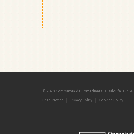
© 2020 Companyia de Comediants La Baldufa
+34 97
Legal Notice
Privacy Policy
Cookies Policy