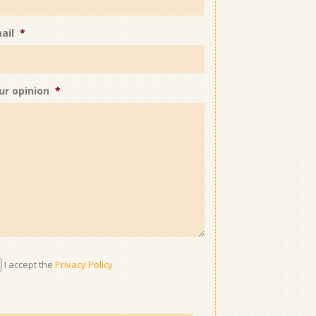
ail
*
ur opinion
*
I accept the
Privacy Policy
cept
ivacy
licy
*